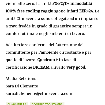
vicini allo zero. Le unità
FX-FC/T+ in modalità
100% free cooling
raggiungono infatti
EER=24
. Le
unità Climaveneta sono collegate ad un impianto
a travi fredde in grado di garantire sempre un
comfort ottimale negli ambienti di lavoro.
Ad ulteriore conferma dell’attenzione del
committente per l’ambiente circostante e per
quello di lavoro,
Quadrum
è in fase di
certificazione
BREEAM
a livello
very good
.
Media Relations
Sara Di Clemente
sara.diclemente@climaveneta.com
CLIMAVENETA
COMUNICATO STAMPA