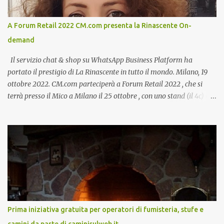
A Forum Retail 2022 CM.com presenta la Rinascente On-
demand
Il servizio chat & shop su WhatsApp Business Platform ha
portato il prestigio di La Rinascente in tutto il mondo. Milano, 19
ottobre 2022. CM.com parteciperà a Forum Retail 2022 , che si
terrà presso il Mico a Milano il 25 ottobre , con uno stand (il 4c) e
due speech, il primo dal titolo “ Il presente e futuro del Customer
care omnicanale: come incontrare le aspettative dei clienti ”, il
secondo:” Caso d’uso: La Rinascente On Demand – come vendere
tramite WhatsApp Business ”. Il primo appuntamento è per le ore
14:30 con Cristina Parigi, Country Manager di CM.com Italia, che
terrà una presentazione dal titolo:” Il presente e futuro del
Customer care omnicanale: come incontrare le aspettative dei
clienti ”. I punti che verranno affrontati sono il Customer care, lo
stato dell’arte e i punti di miglioramento, quali i molteplici canali di
Prima iniziativa gratuita per operatori di fumisteria, stufe e
comunicazione e quali utilizzare in ottica di miglioramento, le