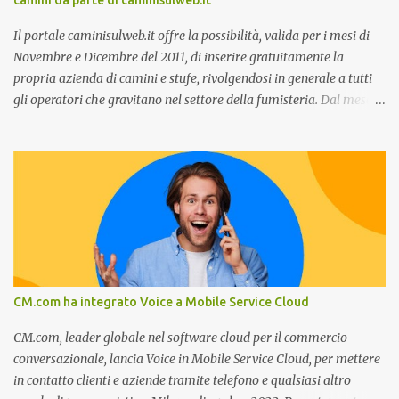
camini da parte di caminisulweb.it
previsioni da oggi al 2030 su come rispondere alle aspettative del
c...
Il portale caminisulweb.it offre la possibilità, valida per i mesi di
Novembre e Dicembre del 2011, di inserire gratuitamente la
propria azienda di camini e stufe, rivolgendosi in generale a tutti
gli operatori che gravitano nel settore della fumisteria. Dal mese di
Novembre e per tutto il mese di Dicembre il portale e motore di
ricerca aziendale caminisulweb.it , specializzato nel campo degli
impianti di riscaldamento, stufe e camini, e fumisteria in generale
offre la registrazione gratuita a vantaggio di tutte le aziende
operanti nel settore. E’ possibile infatti all’interno del sito inserire
gratuitamente i propri dati aziendali, indirizzi, recapiti, recensione
(che verrà corretta, migliorata e modificata all’occorrenza da
redattori specializzati), immagini dei prodotti e fino a un massimo
di 5 servizi e prodotti specificandone uno o più principali. Le
CM.com ha integrato Voice a Mobile Service Cloud
aziende vengono ordinate all’interno delle varie categorie in base a
un algoritmo di ordina...
CM.com, leader globale nel software cloud per il commercio
conversazionale, lancia Voice in Mobile Service Cloud, per mettere
in contatto clienti e aziende tramite telefono e qualsiasi altro