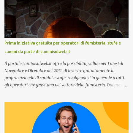
tramite WhatsApp Business ”. Il primo appuntamento è per le ore
14:30 con Cristina Parigi, Country Manager di CM.com Italia, che
terrà una presentazione dal titolo:” Il presente e futuro del
Customer care omnicanale: come incontrare le aspettative dei
clienti ”. I punti che verranno affrontati sono il Customer care, lo
stato dell’arte e i punti di miglioramento, quali i molteplici canali di
Prima iniziativa gratuita per operatori di fumisteria, stufe e
comunicazione e quali utilizzare in ottica di miglioramento, le
camini da parte di caminisulweb.it
previsioni da oggi al 2030 su come rispondere alle aspettative del
c...
Il portale caminisulweb.it offre la possibilità, valida per i mesi di
Novembre e Dicembre del 2011, di inserire gratuitamente la
propria azienda di camini e stufe, rivolgendosi in generale a tutti
gli operatori che gravitano nel settore della fumisteria. Dal mese di
Novembre e per tutto il mese di Dicembre il portale e motore di
ricerca aziendale caminisulweb.it , specializzato nel campo degli
impianti di riscaldamento, stufe e camini, e fumisteria in generale
offre la registrazione gratuita a vantaggio di tutte le aziende
operanti nel settore. E’ possibile infatti all’interno del sito inserire
gratuitamente i propri dati aziendali, indirizzi, recapiti, recensione