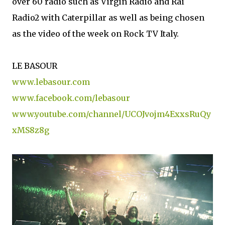
over 60 radio such as Virgin Radio and Rai
Radio2 with Caterpillar as well as being chosen
as the video of the week on Rock TV Italy.
LE BASOUR
www.lebasour.com
www.facebook.com/lebasour
www.youtube.com/channel/UCOJvojm4ExxsRuQy
xMS8z8g