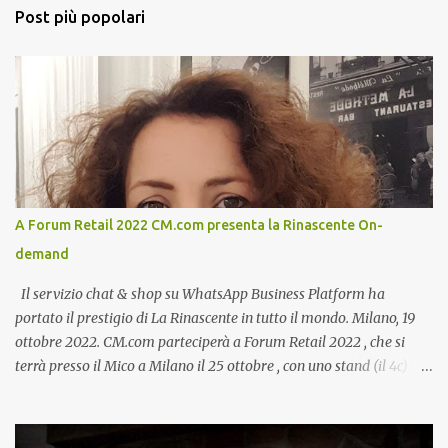
Post più popolari
A Forum Retail 2022 CM.com presenta la Rinascente On-
demand
Il servizio chat & shop su WhatsApp Business Platform ha
portato il prestigio di La Rinascente in tutto il mondo. Milano, 19
ottobre 2022. CM.com parteciperà a Forum Retail 2022 , che si
terrà presso il Mico a Milano il 25 ottobre , con uno stand (il 4c) e
due speech, il primo dal titolo “ Il presente e futuro del Customer
care omnicanale: come incontrare le aspettative dei clienti ”, il
secondo:” Caso d’uso: La Rinascente On Demand – come vendere