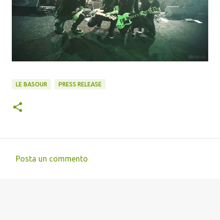
LE BASOUR
PRESS RELEASE
Posta un commento
C
o
m
m