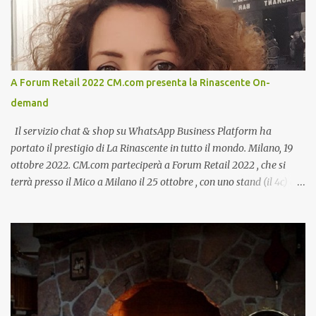
A Forum Retail 2022 CM.com presenta la Rinascente On-
demand
Il servizio chat & shop su WhatsApp Business Platform ha
portato il prestigio di La Rinascente in tutto il mondo. Milano, 19
ottobre 2022. CM.com parteciperà a Forum Retail 2022 , che si
terrà presso il Mico a Milano il 25 ottobre , con uno stand (il 4c) e
due speech, il primo dal titolo “ Il presente e futuro del Customer
care omnicanale: come incontrare le aspettative dei clienti ”, il
secondo:” Caso d’uso: La Rinascente On Demand – come vendere
tramite WhatsApp Business ”. Il primo appuntamento è per le ore
14:30 con Cristina Parigi, Country Manager di CM.com Italia, che
terrà una presentazione dal titolo:” Il presente e futuro del
Customer care omnicanale: come incontrare le aspettative dei