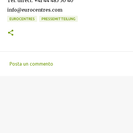
Tel. direct: +41 44 485 50 40
info@eurocentres.com
EUROCENTRES
PRESSEMITTEILUNG
Posta un commento
C
o
m
m
e
n
t
i