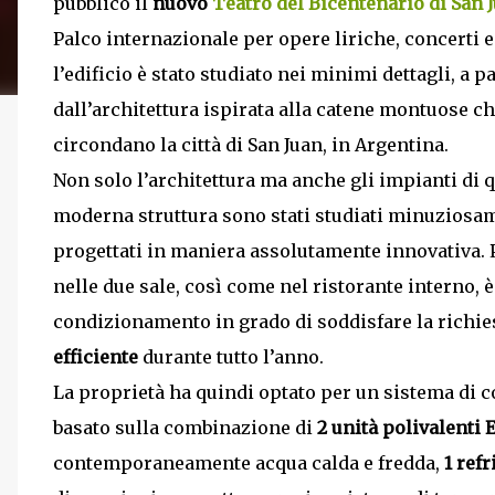
pubblico il
nuovo
Teatro del Bicentenario di San 
Palco internazionale per opere liriche, concerti e 
l’edificio è stato studiato nei minimi dettagli, a p
dall’architettura ispirata alla catene montuose c
circondano la città di San Juan, in Argentina.
Non solo l’architettura ma anche gli impianti di 
moderna struttura sono stati studiati minuziosa
progettati in maniera assolutamente innovativa. P
nelle due sale, così come nel ristorante interno, 
condizionamento in grado di soddisfare la richies
efficiente
durante tutto l’anno.
La proprietà ha quindi optato per un sistema di c
basato sulla combinazione di
2 unità polivalenti
contemporaneamente acqua calda e fredda,
1 ref