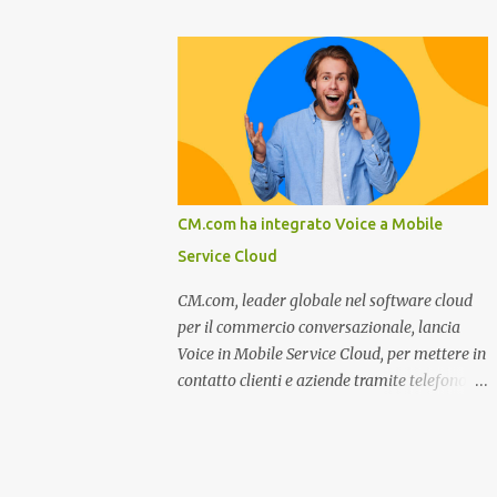
miglioramento, le previsioni da oggi al 2030
nel settore della fumisteria. Dal mese di
su come rispondere alle aspettative del c...
Novembre e per tutto il mese di Dicembre il
portale e motore di ricerca aziendale
caminisulweb.it , specializzato nel campo
degli impianti di riscaldamento, stufe e
camini, e fumisteria in generale offre la
registrazione gratuita a vantaggio di tutte le
aziende operanti nel settore. E’ possibile
CM.com ha integrato Voice a Mobile
infatti all’interno del sito inserire
Service Cloud
gratuitamente i propri dati aziendali,
indirizzi, recapiti, recensione (che verrà
CM.com, leader globale nel software cloud
corretta, migliorata e modificata
per il commercio conversazionale, lancia
all’occorrenza da redattori specializzati),
Voice in Mobile Service Cloud, per mettere in
immagini dei prodotti e fino a un massimo
contatto clienti e aziende tramite telefono e
di 5 servizi e prodotti specificandone uno o
qualsiasi altro canale di messaggistica.
più principali. Le aziende vengono ordinate
Milano, dicembre 2022. Recentemente
all’interno delle varie categorie in base a un
nominata da Juniper Research challenger
algoritmo di ordina...
nel Mobile Voice e leader nel mercato CCaaS