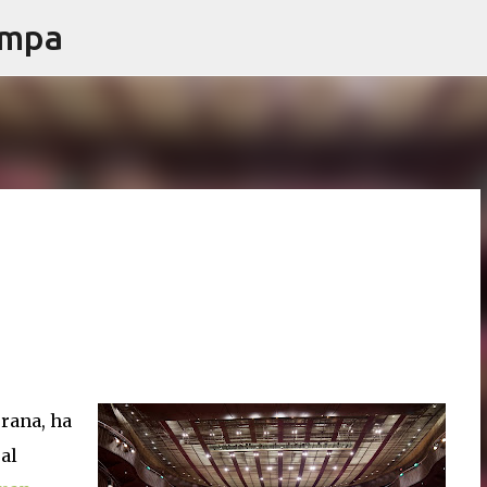
ampa
Passa ai contenuti principali
urana, ha
al