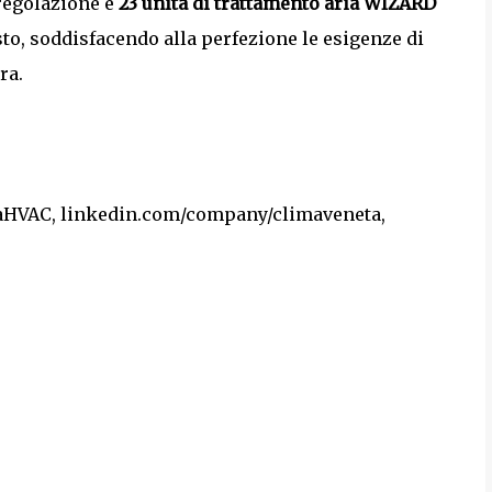
regolazione e
23 unità di trattamento aria WIZARD
sto, soddisfacendo alla perfezione le esigenze di
ra.
aHVAC, linkedin.com/company/climaveneta,