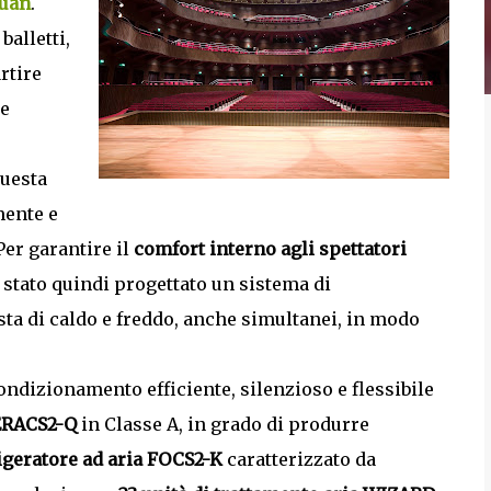
Juan
.
balletti,
artire
he
questa
mente e
er garantire il
comfort interno agli spettatori
è stato quindi progettato un sistema di
ta di caldo e freddo, anche simultanei, in modo
ondizionamento efficiente, silenzioso e flessibile
 ERACS2-Q
in Classe A, in grado di produrre
rigeratore ad aria FOCS2-K
caratterizzato da