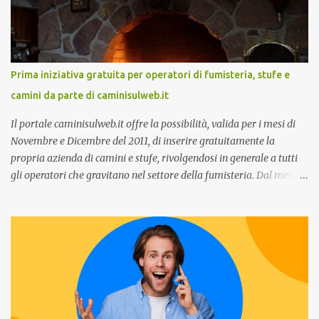
terrà una presentazione dal titolo:” Il presente e futuro del
Customer care omnicanale: come incontrare le aspettative dei
clienti ”. I punti che verranno affrontati sono il Customer care, lo
stato dell’arte e i punti di miglioramento, quali i molteplici canali di
Prima iniziativa gratuita per operatori di fumisteria, stufe e
comunicazione e quali utilizzare in ottica di miglioramento, le
camini da parte di caminisulweb.it
previsioni da oggi al 2030 su come rispondere alle aspettative del
c...
Il portale caminisulweb.it offre la possibilità, valida per i mesi di
Novembre e Dicembre del 2011, di inserire gratuitamente la
propria azienda di camini e stufe, rivolgendosi in generale a tutti
gli operatori che gravitano nel settore della fumisteria. Dal mese di
Novembre e per tutto il mese di Dicembre il portale e motore di
ricerca aziendale caminisulweb.it , specializzato nel campo degli
impianti di riscaldamento, stufe e camini, e fumisteria in generale
offre la registrazione gratuita a vantaggio di tutte le aziende
operanti nel settore. E’ possibile infatti all’interno del sito inserire
gratuitamente i propri dati aziendali, indirizzi, recapiti, recensione
(che verrà corretta, migliorata e modificata all’occorrenza da
redattori specializzati), immagini dei prodotti e fino a un massimo