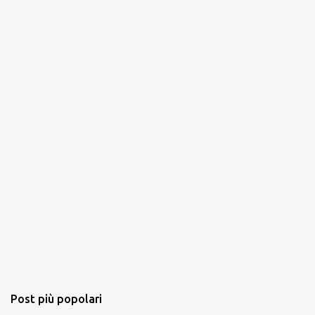
t
i
Post più popolari