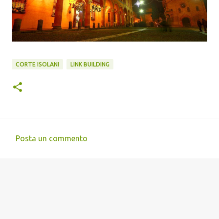
CORTE ISOLANI
LINK BUILDING
Posta un commento
C
o
m
m
e
n