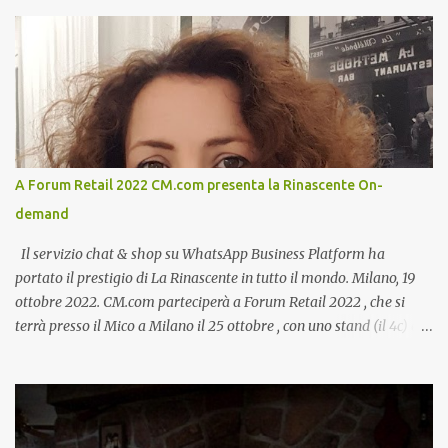
A Forum Retail 2022 CM.com presenta la Rinascente On-
demand
Il servizio chat & shop su WhatsApp Business Platform ha
portato il prestigio di La Rinascente in tutto il mondo. Milano, 19
ottobre 2022. CM.com parteciperà a Forum Retail 2022 , che si
terrà presso il Mico a Milano il 25 ottobre , con uno stand (il 4c) e
due speech, il primo dal titolo “ Il presente e futuro del Customer
care omnicanale: come incontrare le aspettative dei clienti ”, il
secondo:” Caso d’uso: La Rinascente On Demand – come vendere
tramite WhatsApp Business ”. Il primo appuntamento è per le ore
14:30 con Cristina Parigi, Country Manager di CM.com Italia, che