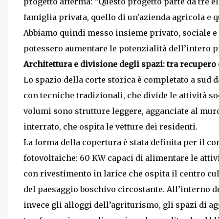
progetto afferma: “Questo progetto parte da tre e
famiglia privata, quello di un'azienda agricola e q
Abbiamo quindi messo insieme privato, sociale e a
potessero aumentare le potenzialità dell’intero pr
Architettura e divisione degli spazi: tra recupero
Lo spazio della corte storica è completato a sud d
con tecniche tradizionali, che divide le attività so
volumi sono strutture leggere, agganciate al mur
interrato, che ospita le vetture dei residenti.
La forma della copertura è stata defi­nita per il co
fotovoltaiche: 60 KW capaci di alimentare le attiv
con rivestimento in larice che ospita il centro cul
del paesaggio boschivo circostante. All’interno del
invece gli alloggi dell’agriturismo, gli spazi di ag