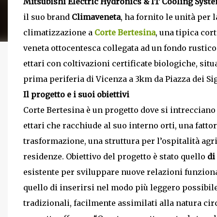
Mitsubishi Electric Hydronics & IT Cooling Syst
il suo brand
Climaveneta
, ha fornito le unità per l
climatizzazione a
Corte Bertesina
, una tipica cor
veneta ottocentesca collegata ad un fondo rustico 
ettari con coltivazioni certi­ficate biologiche, situ
prima periferia di Vicenza a 3km da Piazza dei Si
Il progetto e i suoi obiettivi
Corte Bertesina è un progetto dove si intreccian
ettari che racchiude al suo interno orti, una fatto
trasformazione, una struttura per l’ospitalità agrit
residenze. Obiettivo del progetto è stato quello
di
esistente per sviluppare nuove relazioni funzional
quello di inserirsi nel modo più leggero possibile 
tradizionali, facilmente assimilati alla natura ci