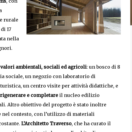
ems
, con
a
te rurale
di 17
ata nella
gnori.
o
valori ambientali, sociali ed agricoli
: un bosco di 8
ria sociale, un negozio con laboratorio di
uristica, un centro visite per attività didattiche, e
 rigenerare e completare
il nucleo edilizio
i. Altro obiettivo del progetto è stato inoltre
nel contesto, con l’utilizzo di materiali
rcostante.
L’Architetto Traverso
, che ha curato il