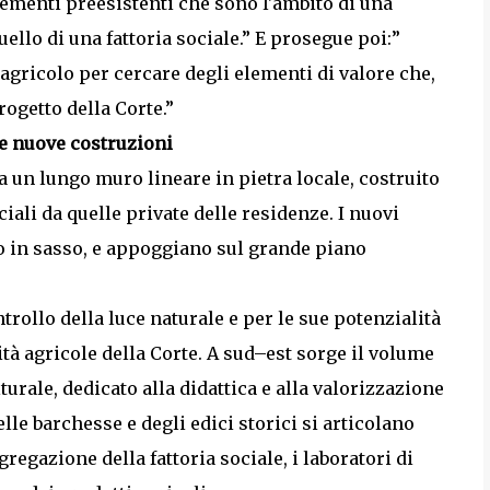
lementi preesistenti che sono l'ambito di una
uello di una fattoria sociale.” E prosegue poi:”
gricolo per cercare degli elementi di valore che,
ogetto della Corte.”
 e nuove costruzioni
a un lungo muro lineare in pietra locale, costruito
ciali da quelle private delle residenze. I nuovi
o in sasso, e appoggiano sul grande piano
ntrollo della luce naturale e per le sue potenzialità
ità agricole della Corte. A sud–est sorge il volume
turale, dedicato alla didattica e alla valorizzazione
le barchesse e degli edi­ci storici si articolano
gregazione della fattoria sociale, i laboratori di