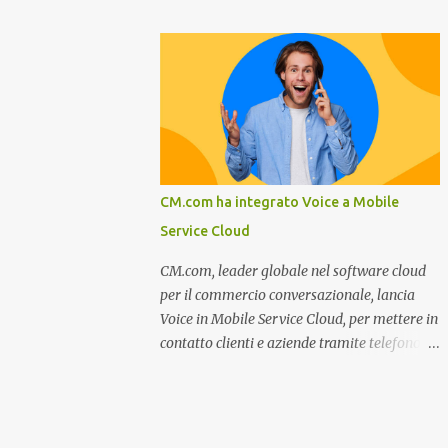
miglioramento, le previsioni da oggi al 2030
nel settore della fumisteria. Dal mese di
su come rispondere alle aspettative del c...
Novembre e per tutto il mese di Dicembre il
portale e motore di ricerca aziendale
caminisulweb.it , specializzato nel campo
degli impianti di riscaldamento, stufe e
camini, e fumisteria in generale offre la
registrazione gratuita a vantaggio di tutte le
aziende operanti nel settore. E’ possibile
CM.com ha integrato Voice a Mobile
infatti all’interno del sito inserire
Service Cloud
gratuitamente i propri dati aziendali,
indirizzi, recapiti, recensione (che verrà
CM.com, leader globale nel software cloud
corretta, migliorata e modificata
per il commercio conversazionale, lancia
all’occorrenza da redattori specializzati),
Voice in Mobile Service Cloud, per mettere in
immagini dei prodotti e fino a un massimo
contatto clienti e aziende tramite telefono e
di 5 servizi e prodotti specificandone uno o
qualsiasi altro canale di messaggistica.
più principali. Le aziende vengono ordinate
Milano, dicembre 2022. Recentemente
all’interno delle varie categorie in base a un
nominata da Juniper Research challenger
algoritmo di ordina...
nel Mobile Voice e leader nel mercato CCaaS