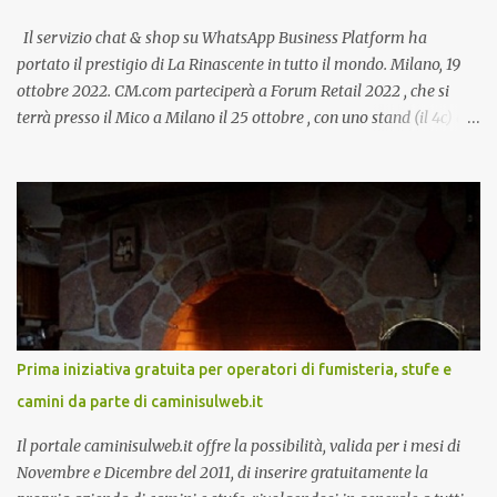
Il servizio chat & shop su WhatsApp Business Platform ha
portato il prestigio di La Rinascente in tutto il mondo. Milano, 19
ottobre 2022. CM.com parteciperà a Forum Retail 2022 , che si
terrà presso il Mico a Milano il 25 ottobre , con uno stand (il 4c) e
due speech, il primo dal titolo “ Il presente e futuro del Customer
care omnicanale: come incontrare le aspettative dei clienti ”, il
secondo:” Caso d’uso: La Rinascente On Demand – come vendere
tramite WhatsApp Business ”. Il primo appuntamento è per le ore
14:30 con Cristina Parigi, Country Manager di CM.com Italia, che
terrà una presentazione dal titolo:” Il presente e futuro del
Customer care omnicanale: come incontrare le aspettative dei
clienti ”. I punti che verranno affrontati sono il Customer care, lo
stato dell’arte e i punti di miglioramento, quali i molteplici canali di
Prima iniziativa gratuita per operatori di fumisteria, stufe e
comunicazione e quali utilizzare in ottica di miglioramento, le
camini da parte di caminisulweb.it
previsioni da oggi al 2030 su come rispondere alle aspettative del
c...
Il portale caminisulweb.it offre la possibilità, valida per i mesi di
Novembre e Dicembre del 2011, di inserire gratuitamente la