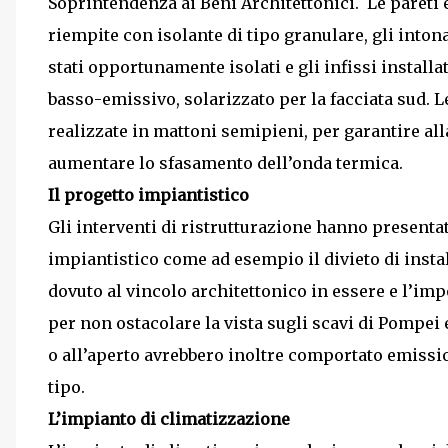
Soprintendenza ai Beni Architettonici. Le pareti e
riempite con isolante di tipo granulare, gli intona
stati opportunamente isolati e gli infissi installa
basso-emissivo, solarizzato per la facciata sud. L
realizzate in mattoni semipieni, per garantire al
aumentare lo sfasamento dell’onda termica.
Il progetto impiantistico
Gli interventi di ristrutturazione hanno presenta
impiantistico come ad esempio il divieto di instal
dovuto al vincolo architettonico in essere e l’impo
per non ostacolare la vista sugli scavi di Pompei 
o all’aperto avrebbero inoltre comportato emissio
tipo.
L’impianto di climatizzazione