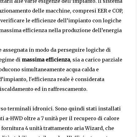
arli alle varie esigenze dell’impianto. Il sistema
funzionamento delle macchine, compresi EER e COP,
verificare le efficienze dell’impianto con logiche
 massima efficienza nella produzione dell’energia
re assegnata in modo da perseguire logiche di
regime di
massima efficienza
, sia a carico parziale
à producono simultaneamente acqua calda e
 d’impianto, l'efficienza reale è considerata
riscaldamento ed in raffrescamento.
rso terminali idronici. Sono quindi stati installati
ati a-HWD oltre a 7 unità per il recupero di calore
fornitura 4 unità trattamento aria Wizard, che