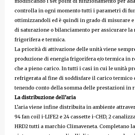
modificando i set point di funzionamento per adatt
controlla in ogni momento tutti i parametri di 
ottimizzandoli ed è quindi in grado di misurare e 
di saturazione o bilanciamento per assicurare la
frigorifera e termica.
La priorità di attivazione delle unità viene semp
produzione di energia frigorifera e/o termica in 
che a pieno carico. In tutti i casi in cui le unit
refrigerata al fine di soddisfare il carico termico
tenendo conto della somma delle prestazioni in 
La distribuzione dell’aria
L’aria viene infine distribuita in ambiente attrave
94 fan coil i-LIFE2 e 24 cassette i-CHD, 2 canalizz
HRD2 tutti a marchio Climaveneta. Completano la 