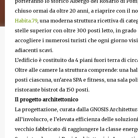
porteranno lo storico Albergo del Rosario di Pom
chiuso ormai da oltre 20 anni, a riaprire con il n
Habita.79
, una moderna struttura ricettiva di cate
stelle superior con oltre 300 posti letto, in grado 
accogliere i numerosi turisti che ogni giorno visi
adiacenti scavi.
L’edificio è costituito da 4 piani fuori terra di c
Oltre alle camere la struttura comprende: una hal
posti ciascuna, un’area SPA e fitness, una sala po
ristorante bistrot da 150 posti.
Il progetto architettonico
La progettazione, curata dalla GNOSIS Architettur
all’involucro, e l’elevata efficienza delle soluzi
vecchio fabbricato di raggiungere la classe energe