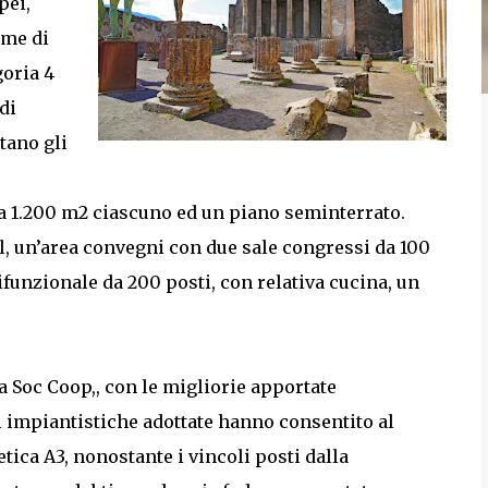
pei,
ome di
goria 4
di
tano gli
irca 1.200 m2 ciascuno ed un piano seminterrato.
l, un’area convegni con due sale congressi da 100
lifunzionale da 200 posti, con relativa cucina, un
a Soc Coop,, con le migliorie apportate
oni impiantistiche adottate hanno consentito al
tica A3, nonostante i vincoli posti dalla