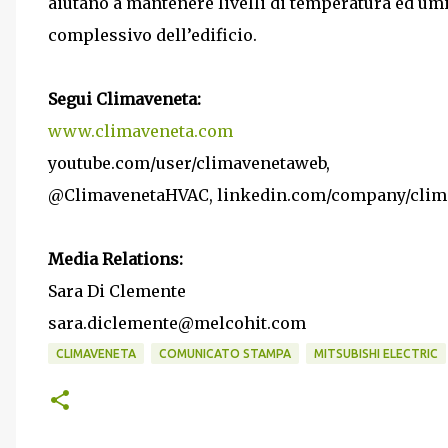
aiutano a mantenere livelli di temperatura ed umi
complessivo dell’edificio.
Segui Climaveneta:
www.climaveneta.com
youtube.com/user/climavenetaweb,
@ClimavenetaHVAC, linkedin.com/company/clima
Media Relations:
Sara Di Clemente
sara.diclemente@melcohit.com
CLIMAVENETA
COMUNICATO STAMPA
MITSUBISHI ELECTRIC