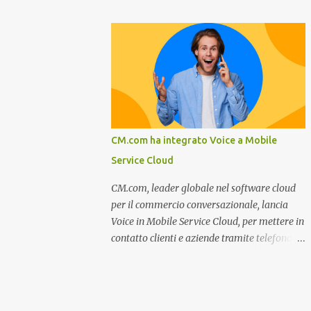
miglioramento, le previsioni da oggi al 2030
nel settore della fumisteria. Dal mese di
su come rispondere alle aspettative del c...
Novembre e per tutto il mese di Dicembre il
portale e motore di ricerca aziendale
caminisulweb.it , specializzato nel campo
degli impianti di riscaldamento, stufe e
camini, e fumisteria in generale offre la
registrazione gratuita a vantaggio di tutte le
aziende operanti nel settore. E’ possibile
CM.com ha integrato Voice a Mobile
infatti all’interno del sito inserire
Service Cloud
gratuitamente i propri dati aziendali,
indirizzi, recapiti, recensione (che verrà
CM.com, leader globale nel software cloud
corretta, migliorata e modificata
per il commercio conversazionale, lancia
all’occorrenza da redattori specializzati),
Voice in Mobile Service Cloud, per mettere in
immagini dei prodotti e fino a un massimo
contatto clienti e aziende tramite telefono e
di 5 servizi e prodotti specificandone uno o
qualsiasi altro canale di messaggistica.
più principali. Le aziende vengono ordinate
Milano, dicembre 2022. Recentemente
all’interno delle varie categorie in base a un
nominata da Juniper Research challenger
algoritmo di ordina...
nel Mobile Voice e leader nel mercato CCaaS