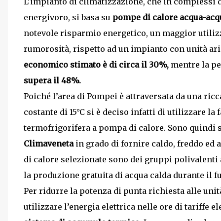
L’impianto di climatizzazione, che in complessi 
energivoro, si basa su
pompe di calore acqua-acq
notevole risparmio energetico, un maggior utiliz
rumorosità, rispetto ad un impianto con unità aria
economico stimato è di circa il 30%,
mentre la pe
supera il 48%.
Poiché l’area di Pompei è attraversata da una ric
costante di 15°C si è deciso infatti di utilizzare l
termofrigorifera a pompa di calore. Sono quindi 
Climaveneta
in grado di fornire caldo, freddo e
di calore selezionate sono dei gruppi polivalenti
la produzione gratuita di acqua calda durante il 
Per ridurre la potenza di punta richiesta alle uni
utilizzare l’energia elettrica nelle ore di tariffe e