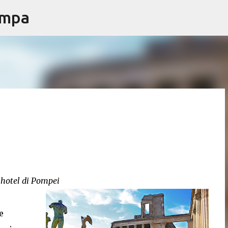
ampa
Passa ai contenuti principali
 hotel di Pompei
e