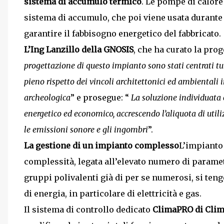
sistema di accumulo termico
. Le pompe di calore
sistema di accumulo, che poi viene usata durante 
garantire il fabbisogno energetico del fabbricato.
L’Ing Lanzillo della GNOSIS
, che ha curato la pro
progettazione di questo impianto sono stati centrati tut
pieno rispetto dei vincoli architettonici ed ambientali
archeologica
” e prosegue: “
La soluzione individuata 
energetico ed economico, accrescendo l’aliquota di uti
le emissioni sonore e gli ingombri
”.
La gestione di un impianto complesso
L’impianto
complessità, legata all’elevato numero di parametr
gruppi polivalenti già di per se numerosi, si teng
di energia, in particolare di elettricità e gas.
Il sistema di controllo dedicato
ClimaPRO di Cli