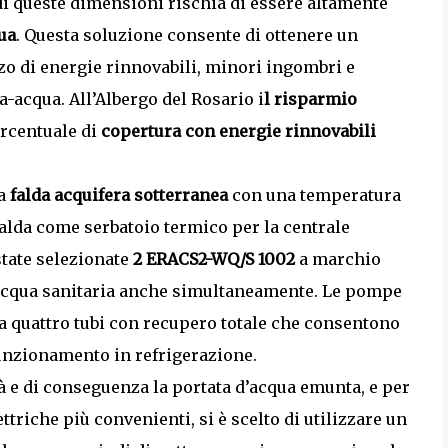
di queste dimensioni rischia di essere altamente
ua
. Questa soluzione consente di ottenere un
zo di energie rinnovabili, minori ingombri e
-acqua. All’Albergo del Rosario i
l risparmio
rcentuale di
copertura con energie rinnovabili
ca
falda acquifera sotterranea
con una temperatura
a falda come serbatoio termico per la centrale
state selezionate
2 ERACS2-WQ/S 1002
a marchio
d acqua sanitaria anche simultaneamente. Le pompe
 a quattro tubi con recupero totale che consentono
funzionamento in refrigerazione.
tà e di conseguenza la portata d’acqua emunta, e per
lettriche più convenienti, si è scelto di utilizzare un