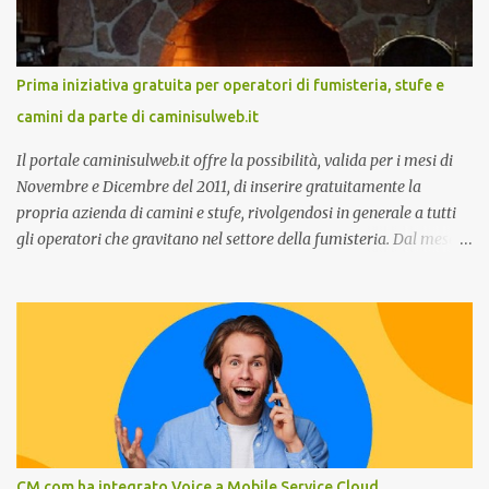
Customer care omnicanale: come incontrare le aspettative dei
clienti ”. I punti che verranno affrontati sono il Customer care, lo
stato dell’arte e i punti di miglioramento, quali i molteplici canali di
Prima iniziativa gratuita per operatori di fumisteria, stufe e
comunicazione e quali utilizzare in ottica di miglioramento, le
camini da parte di caminisulweb.it
previsioni da oggi al 2030 su come rispondere alle aspettative del
c...
Il portale caminisulweb.it offre la possibilità, valida per i mesi di
Novembre e Dicembre del 2011, di inserire gratuitamente la
propria azienda di camini e stufe, rivolgendosi in generale a tutti
gli operatori che gravitano nel settore della fumisteria. Dal mese di
Novembre e per tutto il mese di Dicembre il portale e motore di
ricerca aziendale caminisulweb.it , specializzato nel campo degli
impianti di riscaldamento, stufe e camini, e fumisteria in generale
offre la registrazione gratuita a vantaggio di tutte le aziende
operanti nel settore. E’ possibile infatti all’interno del sito inserire
gratuitamente i propri dati aziendali, indirizzi, recapiti, recensione
(che verrà corretta, migliorata e modificata all’occorrenza da
redattori specializzati), immagini dei prodotti e fino a un massimo
di 5 servizi e prodotti specificandone uno o più principali. Le
CM.com ha integrato Voice a Mobile Service Cloud