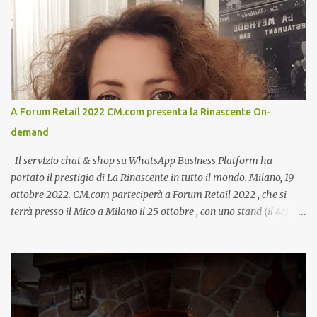
A Forum Retail 2022 CM.com presenta la Rinascente On-
demand
Il servizio chat & shop su WhatsApp Business Platform ha
portato il prestigio di La Rinascente in tutto il mondo. Milano, 19
ottobre 2022. CM.com parteciperà a Forum Retail 2022 , che si
terrà presso il Mico a Milano il 25 ottobre , con uno stand (il 4c) e
due speech, il primo dal titolo “ Il presente e futuro del Customer
care omnicanale: come incontrare le aspettative dei clienti ”, il
secondo:” Caso d’uso: La Rinascente On Demand – come vendere
tramite WhatsApp Business ”. Il primo appuntamento è per le ore
14:30 con Cristina Parigi, Country Manager di CM.com Italia, che
terrà una presentazione dal titolo:” Il presente e futuro del