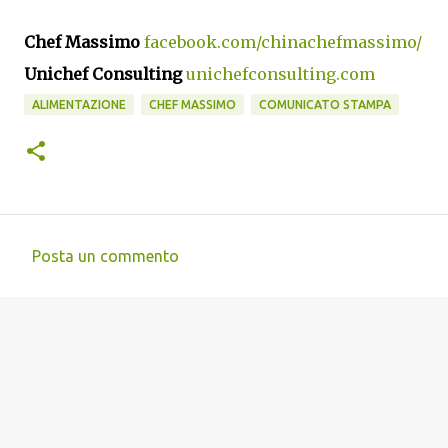
Chef Massimo
facebook.com/chinachefmassimo/
Unichef Consulting
unichefconsulting.com
ALIMENTAZIONE
CHEF MASSIMO
COMUNICATO STAMPA
Posta un commento
C
o
m
m
e
n
t