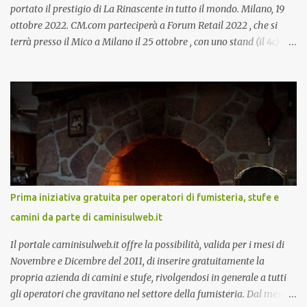
portato il prestigio di La Rinascente in tutto il mondo. Milano, 19
ottobre 2022. CM.com parteciperà a Forum Retail 2022 , che si
terrà presso il Mico a Milano il 25 ottobre , con uno stand (il 4c) e
due speech, il primo dal titolo “ Il presente e futuro del Customer
care omnicanale: come incontrare le aspettative dei clienti ”, il
secondo:” Caso d’uso: La Rinascente On Demand – come vendere
tramite WhatsApp Business ”. Il primo appuntamento è per le ore
14:30 con Cristina Parigi, Country Manager di CM.com Italia, che
terrà una presentazione dal titolo:” Il presente e futuro del
Customer care omnicanale: come incontrare le aspettative dei
clienti ”. I punti che verranno affrontati sono il Customer care, lo
stato dell’arte e i punti di miglioramento, quali i molteplici canali di
Prima iniziativa gratuita per operatori di fumisteria, stufe e
comunicazione e quali utilizzare in ottica di miglioramento, le
camini da parte di caminisulweb.it
previsioni da oggi al 2030 su come rispondere alle aspettative del
c...
Il portale caminisulweb.it offre la possibilità, valida per i mesi di
Novembre e Dicembre del 2011, di inserire gratuitamente la
propria azienda di camini e stufe, rivolgendosi in generale a tutti
gli operatori che gravitano nel settore della fumisteria. Dal mese di