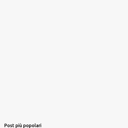
n
t
i
Post più popolari