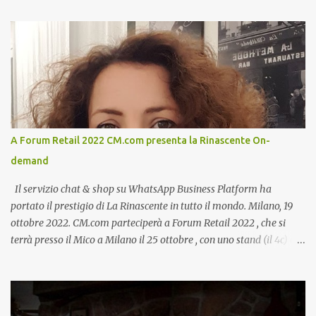
A Forum Retail 2022 CM.com presenta la Rinascente On-
demand
Il servizio chat & shop su WhatsApp Business Platform ha
portato il prestigio di La Rinascente in tutto il mondo. Milano, 19
ottobre 2022. CM.com parteciperà a Forum Retail 2022 , che si
terrà presso il Mico a Milano il 25 ottobre , con uno stand (il 4c) e
due speech, il primo dal titolo “ Il presente e futuro del Customer
care omnicanale: come incontrare le aspettative dei clienti ”, il
secondo:” Caso d’uso: La Rinascente On Demand – come vendere
tramite WhatsApp Business ”. Il primo appuntamento è per le ore