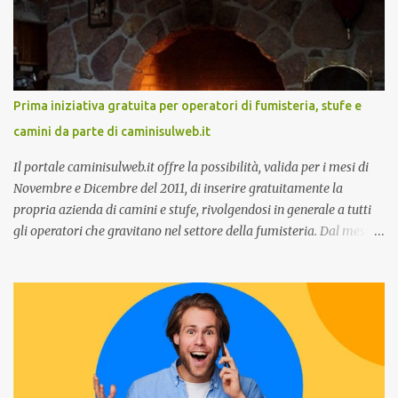
14:30 con Cristina Parigi, Country Manager di CM.com Italia, che
terrà una presentazione dal titolo:” Il presente e futuro del
Customer care omnicanale: come incontrare le aspettative dei
clienti ”. I punti che verranno affrontati sono il Customer care, lo
stato dell’arte e i punti di miglioramento, quali i molteplici canali di
Prima iniziativa gratuita per operatori di fumisteria, stufe e
comunicazione e quali utilizzare in ottica di miglioramento, le
camini da parte di caminisulweb.it
previsioni da oggi al 2030 su come rispondere alle aspettative del
c...
Il portale caminisulweb.it offre la possibilità, valida per i mesi di
Novembre e Dicembre del 2011, di inserire gratuitamente la
propria azienda di camini e stufe, rivolgendosi in generale a tutti
gli operatori che gravitano nel settore della fumisteria. Dal mese di
Novembre e per tutto il mese di Dicembre il portale e motore di
ricerca aziendale caminisulweb.it , specializzato nel campo degli
impianti di riscaldamento, stufe e camini, e fumisteria in generale
offre la registrazione gratuita a vantaggio di tutte le aziende
operanti nel settore. E’ possibile infatti all’interno del sito inserire
gratuitamente i propri dati aziendali, indirizzi, recapiti, recensione
(che verrà corretta, migliorata e modificata all’occorrenza da