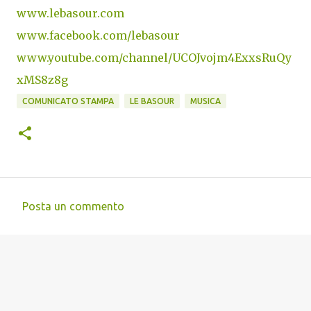
www.lebasour.com
www.facebook.com/lebasour
www.youtube.com/channel/UCOJvojm4ExxsRuQy
xMS8z8g
COMUNICATO STAMPA
LE BASOUR
MUSICA
Posta un commento
C
o
m
m
e