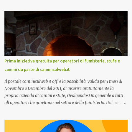
due speech, il primo dal titolo “ Il presente e futuro del Customer
care omnicanale: come incontrare le aspettative dei clienti ”, il
secondo:” Caso d’uso: La Rinascente On Demand – come vendere
tramite WhatsApp Business ”. Il primo appuntamento è per le ore
14:30 con Cristina Parigi, Country Manager di CM.com Italia, che
terrà una presentazione dal titolo:” Il presente e futuro del
Customer care omnicanale: come incontrare le aspettative dei
clienti ”. I punti che verranno affrontati sono il Customer care, lo
stato dell’arte e i punti di miglioramento, quali i molteplici canali di
Prima iniziativa gratuita per operatori di fumisteria, stufe e
comunicazione e quali utilizzare in ottica di miglioramento, le
camini da parte di caminisulweb.it
previsioni da oggi al 2030 su come rispondere alle aspettative del
c...
Il portale caminisulweb.it offre la possibilità, valida per i mesi di
Novembre e Dicembre del 2011, di inserire gratuitamente la
propria azienda di camini e stufe, rivolgendosi in generale a tutti
gli operatori che gravitano nel settore della fumisteria. Dal mese di
Novembre e per tutto il mese di Dicembre il portale e motore di
ricerca aziendale caminisulweb.it , specializzato nel campo degli
impianti di riscaldamento, stufe e camini, e fumisteria in generale
offre la registrazione gratuita a vantaggio di tutte le aziende