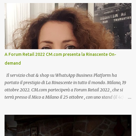
A Forum Retail 2022 CM.com presenta la Rinascente On-
demand
Il servizio chat & shop su WhatsApp Business Platform ha
portato il prestigio di La Rinascente in tutto il mondo. Milano, 19
ottobre 2022. CM.com parteciperà a Forum Retail 2022 , che si
terrà presso il Mico a Milano il 25 ottobre , con uno stand (il 4c) e
due speech, il primo dal titolo “ Il presente e futuro del Customer
care omnicanale: come incontrare le aspettative dei clienti ”, il
secondo:” Caso d’uso: La Rinascente On Demand – come vendere
tramite WhatsApp Business ”. Il primo appuntamento è per le ore
14:30 con Cristina Parigi, Country Manager di CM.com Italia, che