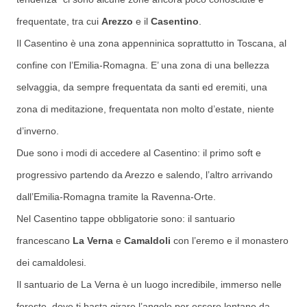
frequentate, tra cui
Arezzo
e il
Casentino
.
Il Casentino è una zona appenninica soprattutto in Toscana, al
confine con l’Emilia-Romagna. E’ una zona di una bellezza
selvaggia, da sempre frequentata da santi ed eremiti, una
zona di meditazione, frequentata non molto d’estate, niente
d’inverno.
Due sono i modi di accedere al Casentino: il primo soft e
progressivo partendo da Arezzo e salendo, l’altro arrivando
dall’Emilia-Romagna tramite la Ravenna-Orte.
Nel Casentino tappe obbligatorie sono: il santuario
francescano
La Verna
e
Camaldoli
con l’eremo e il monastero
dei camaldolesi.
Il santuario de La Verna è un luogo incredibile, immerso nelle
foreste, dove ti basta girare l’angolo per essere lontano da