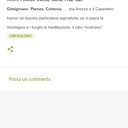
Gimignano
,
Pienza
,
Cortona
, … ma Arezzo e il Casentino
hanno un fascino particolare soprattutto se vi piace la
montagna e i luoghi di meditazione, il cibo “nostrano”.
LINK BUILDING
Posta un commento
C
o
m
m
e
n