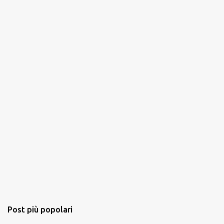
t
i
Post più popolari