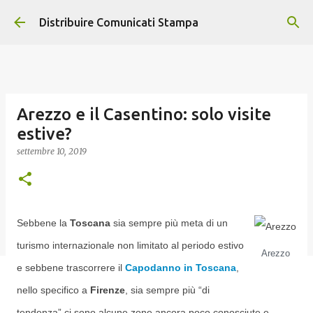
Passa ai contenuti principali
Distribuire Comunicati Stampa
Arezzo e il Casentino: solo visite
estive?
settembre 10, 2019
Sebbene la
Toscana
sia sempre più meta di un
turismo internazionale non limitato al periodo estivo
Arezzo
e sebbene trascorrere il
Capodanno in Toscana
,
nello specifico a
Firenze
, sia sempre più “di
tendenza” ci sono alcune zone ancora poco conosciute e