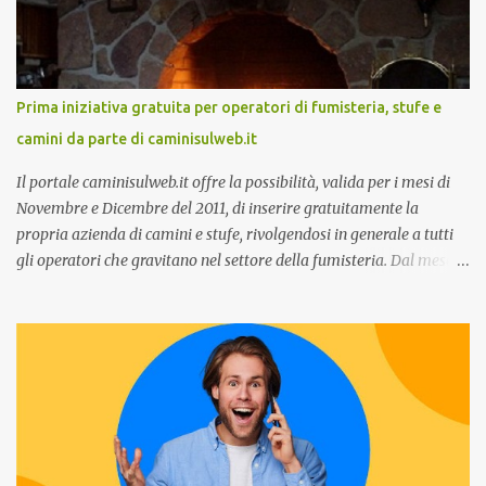
terrà una presentazione dal titolo:” Il presente e futuro del
Customer care omnicanale: come incontrare le aspettative dei
clienti ”. I punti che verranno affrontati sono il Customer care, lo
stato dell’arte e i punti di miglioramento, quali i molteplici canali di
Prima iniziativa gratuita per operatori di fumisteria, stufe e
comunicazione e quali utilizzare in ottica di miglioramento, le
camini da parte di caminisulweb.it
previsioni da oggi al 2030 su come rispondere alle aspettative del
c...
Il portale caminisulweb.it offre la possibilità, valida per i mesi di
Novembre e Dicembre del 2011, di inserire gratuitamente la
propria azienda di camini e stufe, rivolgendosi in generale a tutti
gli operatori che gravitano nel settore della fumisteria. Dal mese di
Novembre e per tutto il mese di Dicembre il portale e motore di
ricerca aziendale caminisulweb.it , specializzato nel campo degli
impianti di riscaldamento, stufe e camini, e fumisteria in generale
offre la registrazione gratuita a vantaggio di tutte le aziende
operanti nel settore. E’ possibile infatti all’interno del sito inserire
gratuitamente i propri dati aziendali, indirizzi, recapiti, recensione
(che verrà corretta, migliorata e modificata all’occorrenza da
redattori specializzati), immagini dei prodotti e fino a un massimo