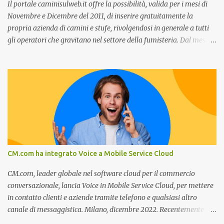
Il portale caminisulweb.it offre la possibilità, valida per i mesi di
Novembre e Dicembre del 2011, di inserire gratuitamente la
propria azienda di camini e stufe, rivolgendosi in generale a tutti
gli operatori che gravitano nel settore della fumisteria. Dal mese di
Novembre e per tutto il mese di Dicembre il portale e motore di
ricerca aziendale caminisulweb.it , specializzato nel campo degli
impianti di riscaldamento, stufe e camini, e fumisteria in generale
offre la registrazione gratuita a vantaggio di tutte le aziende
operanti nel settore. E’ possibile infatti all’interno del sito inserire
gratuitamente i propri dati aziendali, indirizzi, recapiti, recensione
(che verrà corretta, migliorata e modificata all’occorrenza da
redattori specializzati), immagini dei prodotti e fino a un massimo
di 5 servizi e prodotti specificandone uno o più principali. Le
CM.com ha integrato Voice a Mobile Service Cloud
aziende vengono ordinate all’interno delle varie categorie in base a
un algoritmo di ordina...
CM.com, leader globale nel software cloud per il commercio
conversazionale, lancia Voice in Mobile Service Cloud, per mettere
in contatto clienti e aziende tramite telefono e qualsiasi altro
canale di messaggistica. Milano, dicembre 2022. Recentemente
nominata da Juniper Research challenger nel Mobile Voice e