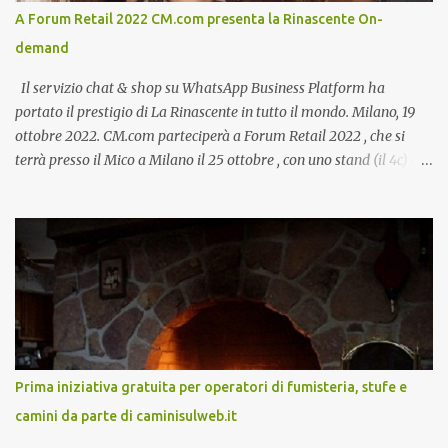
A Forum Retail 2022 CM.com presenta la Rinascente On-
demand
Il servizio chat & shop su WhatsApp Business Platform ha
portato il prestigio di La Rinascente in tutto il mondo. Milano, 19
ottobre 2022. CM.com parteciperà a Forum Retail 2022 , che si
terrà presso il Mico a Milano il 25 ottobre , con uno stand (il 4c) e
due speech, il primo dal titolo “ Il presente e futuro del Customer
care omnicanale: come incontrare le aspettative dei clienti ”, il
secondo:” Caso d’uso: La Rinascente On Demand – come vendere
tramite WhatsApp Business ”. Il primo appuntamento è per le ore
14:30 con Cristina Parigi, Country Manager di CM.com Italia, che
terrà una presentazione dal titolo:” Il presente e futuro del
Customer care omnicanale: come incontrare le aspettative dei
clienti ”. I punti che verranno affrontati sono il Customer care, lo
stato dell’arte e i punti di miglioramento, quali i molteplici canali di
Prima iniziativa gratuita per operatori di fumisteria, stufe e
comunicazione e quali utilizzare in ottica di miglioramento, le
camini da parte di caminisulweb.it
previsioni da oggi al 2030 su come rispondere alle aspettative del
c...