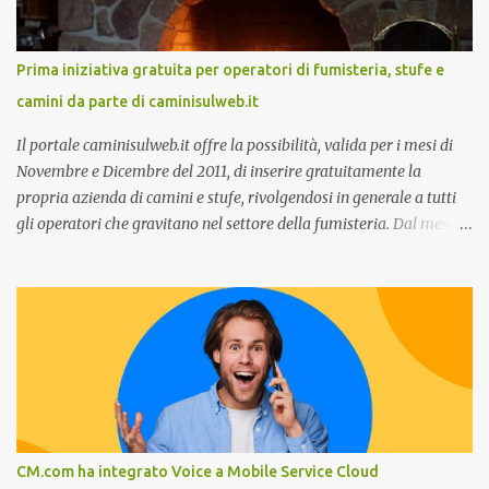
Customer care omnicanale: come incontrare le aspettative dei
clienti ”. I punti che verranno affrontati sono il Customer care, lo
stato dell’arte e i punti di miglioramento, quali i molteplici canali di
Prima iniziativa gratuita per operatori di fumisteria, stufe e
comunicazione e quali utilizzare in ottica di miglioramento, le
camini da parte di caminisulweb.it
previsioni da oggi al 2030 su come rispondere alle aspettative del
c...
Il portale caminisulweb.it offre la possibilità, valida per i mesi di
Novembre e Dicembre del 2011, di inserire gratuitamente la
propria azienda di camini e stufe, rivolgendosi in generale a tutti
gli operatori che gravitano nel settore della fumisteria. Dal mese di
Novembre e per tutto il mese di Dicembre il portale e motore di
ricerca aziendale caminisulweb.it , specializzato nel campo degli
impianti di riscaldamento, stufe e camini, e fumisteria in generale
offre la registrazione gratuita a vantaggio di tutte le aziende
operanti nel settore. E’ possibile infatti all’interno del sito inserire
gratuitamente i propri dati aziendali, indirizzi, recapiti, recensione
(che verrà corretta, migliorata e modificata all’occorrenza da
redattori specializzati), immagini dei prodotti e fino a un massimo
di 5 servizi e prodotti specificandone uno o più principali. Le
CM.com ha integrato Voice a Mobile Service Cloud
aziende vengono ordinate all’interno delle varie categorie in base a