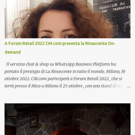
A Forum Retail 2022 CM.com presenta la Rinascente On-
demand
Il servizio chat & shop su WhatsApp Business Platform ha
portato il prestigio di La Rinascente in tutto il mondo. Milano, 19
ottobre 2022. CM.com parteciperà a Forum Retail 2022 , che si
terrà presso il Mico a Milano il 25 ottobre , con uno stand (il 4c) e
due speech, il primo dal titolo “ Il presente e futuro del Customer
care omnicanale: come incontrare le aspettative dei clienti ”, il
secondo:” Caso d’uso: La Rinascente On Demand – come vendere
tramite WhatsApp Business ”. Il primo appuntamento è per le ore
14:30 con Cristina Parigi, Country Manager di CM.com Italia, che
terrà una presentazione dal titolo:” Il presente e futuro del