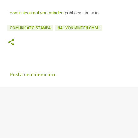
I
comunicati nal von minden
pubblicati in Italia.
COMUNICATO STAMPA
NAL VON MINDEN GMBH
Posta un commento
C
o
m
m
e
n
t