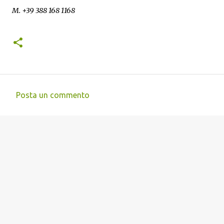
M. +39 388 168 1168
Posta un commento
C
o
m
m
e
n
t
i