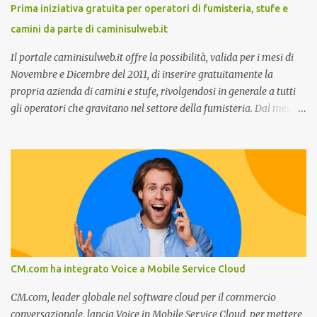
stato dell’arte e i punti di miglioramento, quali i molteplici canali di
Prima iniziativa gratuita per operatori di fumisteria, stufe e
comunicazione e quali utilizzare in ottica di miglioramento, le
camini da parte di caminisulweb.it
previsioni da oggi al 2030 su come rispondere alle aspettative del
c...
Il portale caminisulweb.it offre la possibilità, valida per i mesi di
Novembre e Dicembre del 2011, di inserire gratuitamente la
propria azienda di camini e stufe, rivolgendosi in generale a tutti
gli operatori che gravitano nel settore della fumisteria. Dal mese di
Novembre e per tutto il mese di Dicembre il portale e motore di
ricerca aziendale caminisulweb.it , specializzato nel campo degli
impianti di riscaldamento, stufe e camini, e fumisteria in generale
offre la registrazione gratuita a vantaggio di tutte le aziende
operanti nel settore. E’ possibile infatti all’interno del sito inserire
gratuitamente i propri dati aziendali, indirizzi, recapiti, recensione
(che verrà corretta, migliorata e modificata all’occorrenza da
redattori specializzati), immagini dei prodotti e fino a un massimo
di 5 servizi e prodotti specificandone uno o più principali. Le
CM.com ha integrato Voice a Mobile Service Cloud
aziende vengono ordinate all’interno delle varie categorie in base a
un algoritmo di ordina...
CM.com, leader globale nel software cloud per il commercio
conversazionale, lancia Voice in Mobile Service Cloud, per mettere