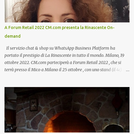
A Forum Retail 2022 CM.com presenta la Rinascente On-
demand
Il servizio chat & shop su WhatsApp Business Platform ha
portato il prestigio di La Rinascente in tutto il mondo. Milano, 19
ottobre 2022. CM.com parteciperà a Forum Retail 2022 , che si
terrà presso il Mico a Milano il 25 ottobre , con uno stand (il 4c) e
due speech, il primo dal titolo “ Il presente e futuro del Customer
care omnicanale: come incontrare le aspettative dei clienti ”, il
secondo:” Caso d’uso: La Rinascente On Demand – come vendere
tramite WhatsApp Business ”. Il primo appuntamento è per le ore
14:30 con Cristina Parigi, Country Manager di CM.com Italia, che
terrà una presentazione dal titolo:” Il presente e futuro del
Customer care omnicanale: come incontrare le aspettative dei
clienti ”. I punti che verranno affrontati sono il Customer care, lo